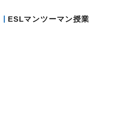
ESLマンツーマン授業
9つの科目から自由にカスタマイズ
A&Jのマンツーマン授業では、9科目の中から自分
に合った科目を
自由に選べます
。
自分だけの学習プランで
効率的に英語力を伸ばすこ
とが可能
です。
選べる7つの基本科目