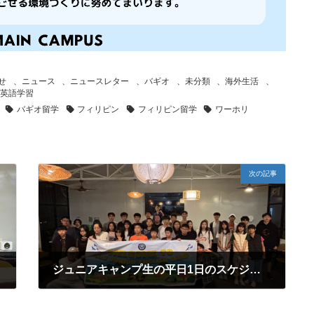
せ
、
ニュース
、
ニュースレター
、
バギオ
、
未分類
、
海外生活
、
英語学習
バギオ留学
フィリピン
フィリピン留学
ワーホリ
次の記事
ジュニアキャンプ生の平日1日のスケジュールをご紹介！ 2025年7月11日号 エコキャンパスニュースレター
2025年7月15日