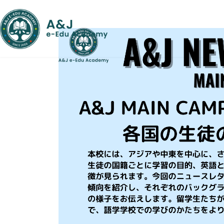
コ
ナ
ン
ビ
テ
ゲ
ン
ー
ツ
シ
へ
ョ
ス
ン
キ
に
ッ
移
プ
動