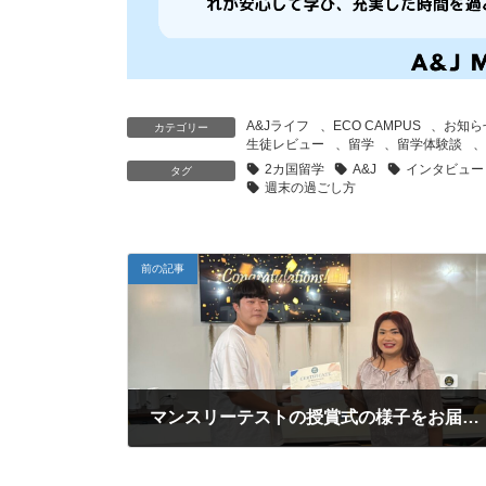
A&Jライフ
、
ECO CAMPUS
、
お知ら
カテゴリー
生徒レビュー
、
留学
、
留学体験談
、
2カ国留学
A&J
インタビュー
タグ
週末の過ごし方
前の記事
マンスリーテストの授賞式の様子をお届け！ 2025年7月4日号 エコキャンパスニュースレター
2025年7月11日