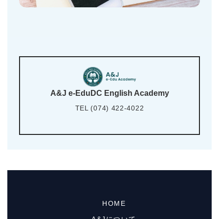
A&J e-EduDC English Academy
TEL (074) 422-4022
HOME
A&Jについて