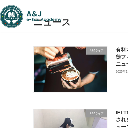
コ
ナ
ン
ビ
テ
ゲ
ニュース
ン
ー
ツ
シ
へ
ョ
ス
ン
キ
に
有料
ッ
移
A&Jライフ
徒フ
プ
動
ニュ
2025年
IE
A&Jライフ
され
ュー