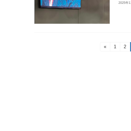
2025年
投
«
固
1
固
2
定
定
稿
ペ
ペ
ー
ー
の
ジ
ジ
ペ
ー
ジ
送
り