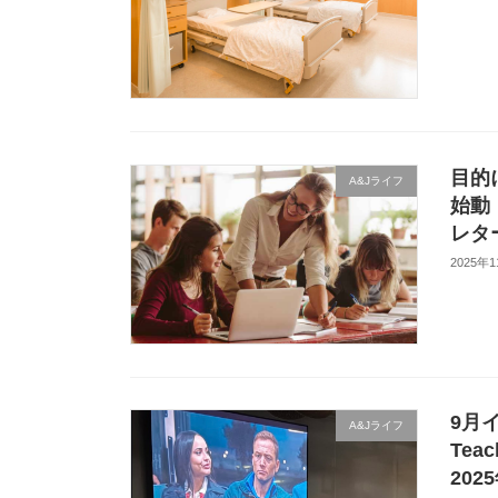
目的
A&Jライフ
始動
レタ
2025年
9月
A&Jライフ
Tea
20