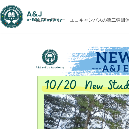
コ
ナ
ン
ビ
テ
ゲ
A&Jアカデミー エコキャンパスの第二弾団
ン
ー
ツ
シ
へ
ョ
ス
ン
キ
に
ッ
移
プ
動