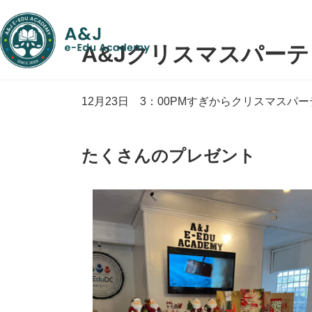
コ
ナ
ン
ビ
テ
ゲ
A&Jクリスマスパー
ン
ー
ツ
シ
へ
ョ
ス
ン
12月23日 3：00PMすぎからクリスマス
キ
に
ッ
移
プ
動
たくさんのプレゼント