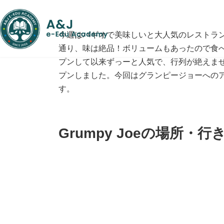
コ
ナ
ン
ビ
テ
ゲ
今週はバギオで美味しいと大人気のレストラ
ン
ー
ツ
シ
通り、味は絶品！ボリュームもあったので食べ
へ
ョ
プンして以来ずっーと人気で、行列が絶えませ
ス
ン
プンしました。今回はグランピージョーへの
キ
に
ッ
移
す。
プ
動
Grumpy Joeの場所・行