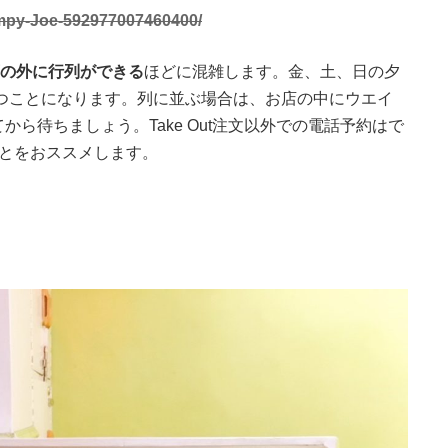
mpy-Joe-592977007460400/
店の外に行列ができる
ほどに混雑します。金、土、日の夕
待つことになります。列に並ぶ場合は、お店の中にウエイ
ら待ちましょう。Take Out注文以外での電話予約はで
ことをおススメします。