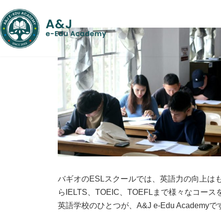
コ
ナ
ン
ビ
テ
ゲ
ン
ー
ツ
シ
へ
ョ
ス
ン
キ
に
ッ
移
プ
動
バギオのESLスクールでは、英語力の向上は
らIELTS、TOEIC、TOEFLまで様々な
英語学校のひとつが、A&J e-Edu Academy