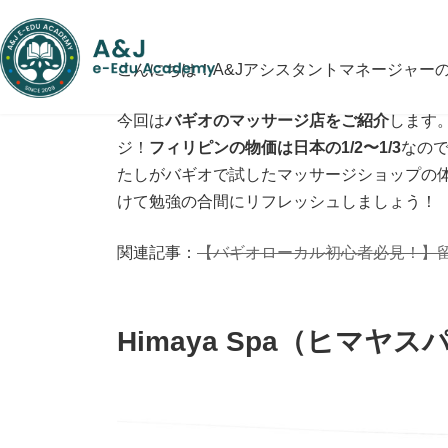
コ
ナ
ン
ビ
テ
ゲ
こんにちは！A&JアシスタントマネージャーのN
ン
ー
ツ
シ
へ
ョ
今回は
バギオのマッサージ店をご紹介
します
ス
ン
ジ！
フィリピンの物価は日本の1/2〜1/3
なの
キ
に
たしがバギオで試したマッサージショップの
ッ
移
プ
動
けて勉強の合間にリフレッシュしましょう！
関連記事：
【バギオローカル初心者必見！】
Himaya Spa（ヒマヤス