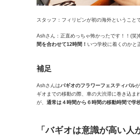
スタッフ：フィリピンが初の海外ということ
Ashさん：正直めっちゃ怖かったです！！
(
笑
)
間を合わせて
12
時間！
いつ学校に着くのかと
補足
Ash
さんは
バギオのフラワーフェスティバル
ギオまでの移動の際、車の大渋滞に巻き込ま
が、
通常は４時間から６時間の移動時間で学
「バギオは意識が高い人