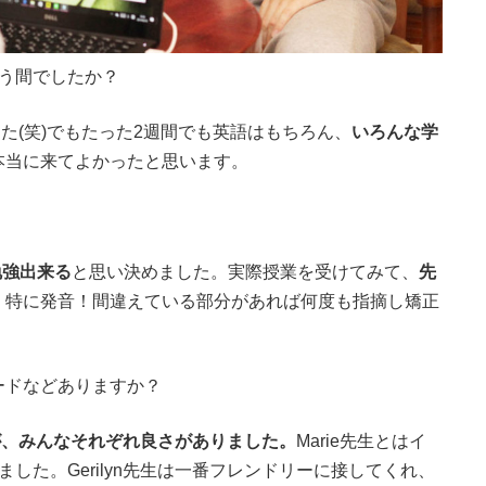
う間でしたか？
した
(
笑
)
でもたった
2
週間でも英語はもちろん、
いろんな学
本当に来てよかったと思います。
勉強出来る
と思い決めました。実際授業を受けてみて、
先
。特に発音！間違えている部分があれば何度も指摘し矯正
ードなどありますか？
が、みんなそれぞれ良さがありました。
Marie
先生とはイ
ました。
Gerilyn
先生は一番フレンドリーに接してくれ、