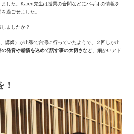
りました。
Karen
先生は授業の合間などにバギオの情報を
間を過ごせました。
席しましたか？
ー、講師）が出張で台湾に行っていたようで、２回しか出
語の発音や感情を込めて話す事の大切さ
など、細かいアド
を！