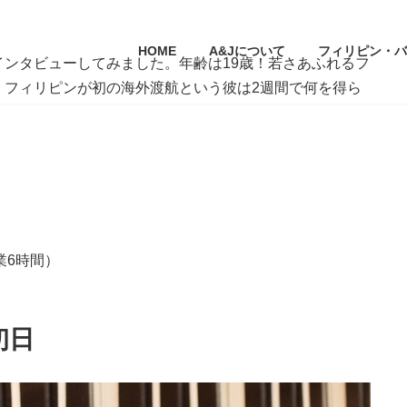
HOME
A&Jについて
フィリピン・バ
インタビューしてみました。年齢は
19
歳！若さあふれるフ
。フィリピンが初の海外渡航という彼は
2
週間で何を得ら
授業6時間）
初日