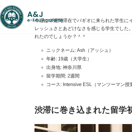
コ
ナ
ン
ビ
テ
ゲ
今週は２週間滞在でバギオに来られた学生に
ン
ー
ツ
シ
レッシュさとあどけなさを感じる学生でした
へ
ョ
れたのでしょうか？＾＾
ス
ン
キ
に
ニックネーム: Ash（アッシュ）
ッ
移
プ
動
年齢: 19歳（大学生）
出身地: 神奈川県
留学期間: 2週間
コース: Intensive ESL（マンツーマン
渋滞に巻き込まれた留学