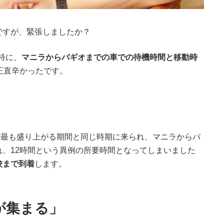
ですが、緊張しましたか？
特に、
マニラからバギオまでの車での待機時間と移動時
正直辛かったです。
が最も盛り上がる期間と同じ時期に来られ、マニラからバ
れ、
12
時間という異例の所要時間となってしまいました
校まで到着
します。
が集まる」