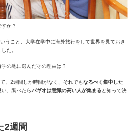
ですか？
ということ、大学在学中に海外旅行をして世界を見ておき
ました。
留学の地に選んだその理由は？
いて、
2
週間しか時間がなく、それでも
なるべく集中した
思い、調べたら
バギオは意識の高い人が集まる
と知って決
た2週間