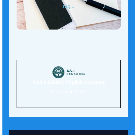
FAQ →
A&J e-EduDC English Academy
TEL (074) 422-4022