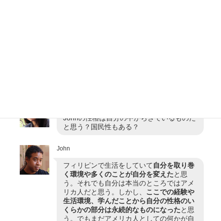
John
Fat。笑 冗談だよ。アメリカ人は
愛国心
がある
と思う。彼らは思いやりがあるし、
社交的だし、ときどきは肩の力を抜いてい
て、おせっかいなところもある。あとは
ス
トレートにモノを言う
かな。
Naru
Johnの性格は自分の中からきているものだ
と思う？国民性もある？
John
フィリピンで生活をしていて
自分を取り巻
く環境や多くのことが自分を変えた
と思
う。それでも自分は本当のところではアメ
リカ人だと思う。しかし、
ここでの経験や
生活環境、学んだことから自分の性格のい
くらかの部分は永続的なものになった
と思
う。でもまだアメリカ人としての何かが自