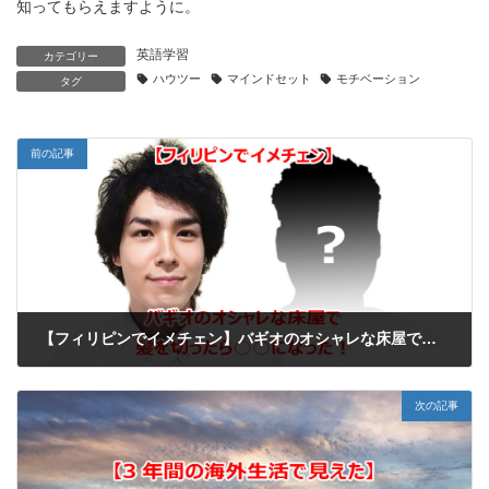
知ってもらえますように。
英語学習
カテゴリー
ハウツー
マインドセット
モチベーション
タグ
前の記事
【フィリピンでイメチェン】バギオのオシャレな床屋で髪を切ったら○○になった！
2017年11月3日
次の記事